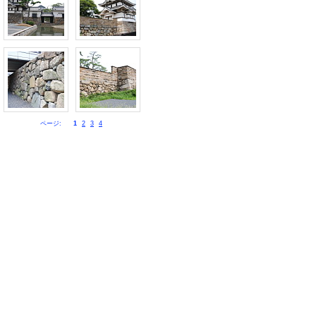
ページ:
1
2
3
4