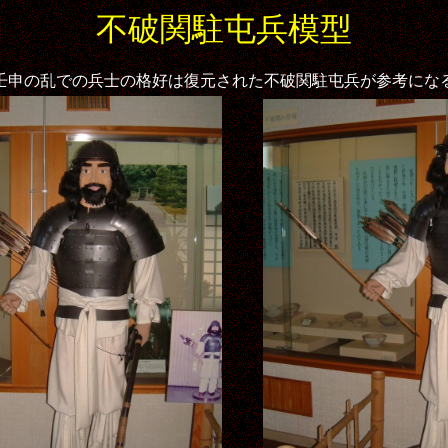
不破関駐屯兵模型
壬申の乱での兵士の格好は復元された不破関駐屯兵が参考にな