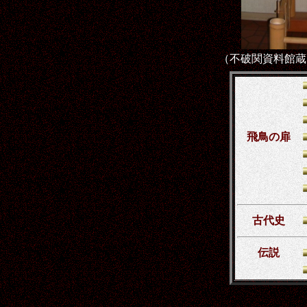
（不破関資料館
飛鳥の扉
古代史
伝説