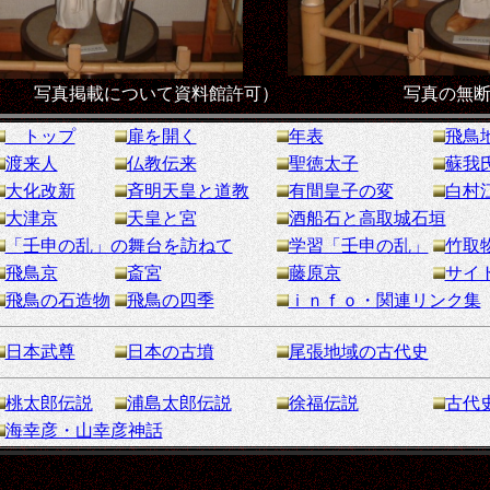
蔵 写真掲載について資料館許可）
写真の無
トップ
扉を開く
年表
飛鳥
渡来人
仏教伝来
聖徳太子
蘇我
大化改新
斉明天皇と道教
有間皇子の変
白村
大津京
天皇と宮
酒船石と高取城石垣
「壬申の乱」の舞台を訪ねて
学習「壬申の乱」
竹取
飛鳥京
斎宮
藤原京
サイ
飛鳥の石造物
飛鳥の四季
ｉｎｆｏ・関連リンク集
日本武尊
日本の古墳
尾張地域の古代史
桃太郎伝説
浦島太郎伝説
徐福伝説
古代
海幸彦・山幸彦神話