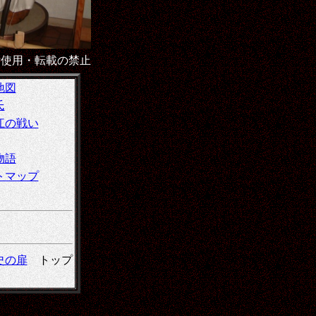
断使用・転載の禁止
地図
氏
江の戦い
物語
トマップ
史の扉
トップ