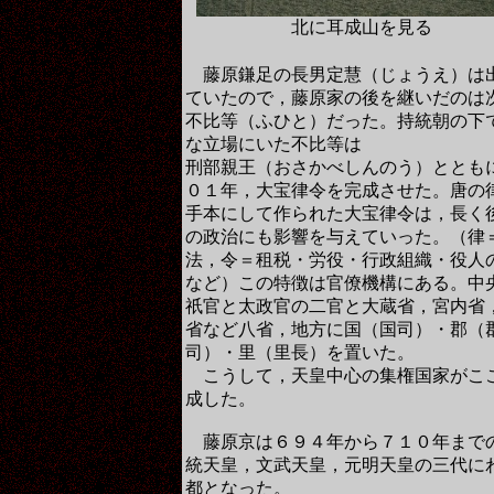
北に耳成山を見る
藤原鎌足の長男定慧（じょうえ）は
ていたので，藤原家の後を継いだのは
不比等（ふひと）だった。持統朝の下
な立場にいた不比等は
刑部親王（おさかべしんのう）ととも
０１年，大宝律令を完成させた。唐の
手本にして作られた大宝律令は，長く
の政治にも影響を与えていった。（律
法，令＝租税・労役・行政組織・役人
など）この特徴は官僚機構にある。中
祇官と太政官の二官と大蔵省，宮内省
省など八省，地方に国（国司）・郡（
司）・里（里長）を置いた。
こうして，天皇中心の集権国家がこ
成した。
藤原京は６９４年から７１０年まで
統天皇，文武天皇，元明天皇の三代に
都となった。