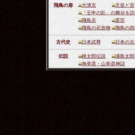
飛鳥の扉
大津京
天皇と宮
「壬申の乱」の舞台を訪
飛鳥京
斎宮
飛鳥の石造物
飛鳥の四
古代史
日本武尊
日本の古
伝説
桃太郎伝説
浦島太郎
海幸彦・山幸彦神話