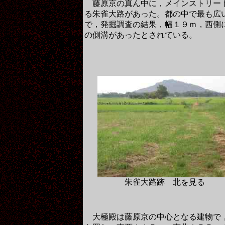
藤原京の真ん中に，メインストリー
る朱雀大路があった。都の中で最も広
で，発掘調査の結果，幅１９ｍ，西側
の側溝があったとされている。
朱雀大路跡 北を見る
大極殿は藤原京の中心となる建物で