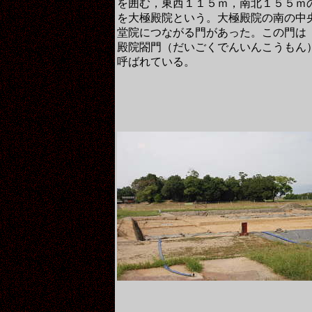
を囲む，東西１１５ｍ，南北１５５ｍ
を大極殿院という。大極殿院の南の中
堂院につながる門があった。この門は
殿院閤門（だいごくでんいんこうもん
呼ばれている。