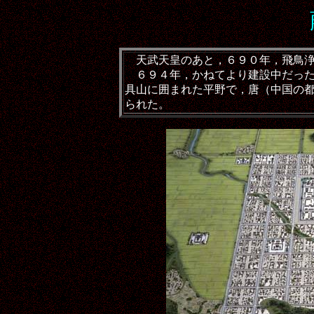
天武天皇のあと，６９０年，飛鳥浄
６９４年，かねてより建設中だっ
具山に囲まれた平野で，唐（中国の
られた。