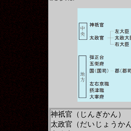
神祇官（じんぎかん）
太政官（だいじょうか