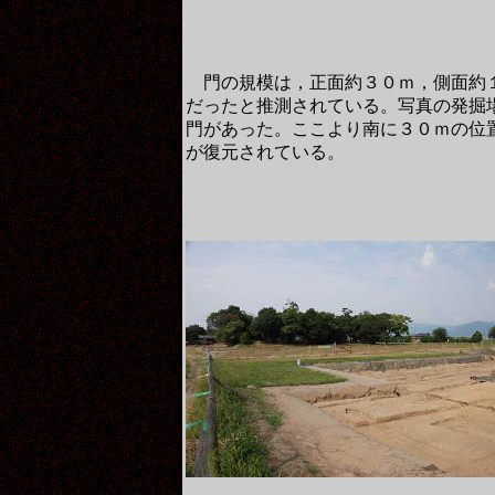
門の規模は，正面約３０ｍ，側面約
だったと推測されている。写真の発掘
門があった。ここより南に３０ｍの位
が復元されている。