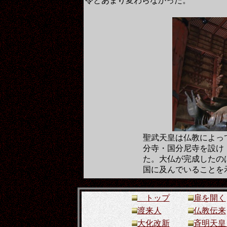
令とあまり変わらなかった。
聖武天皇は仏教によっ
分寺・国分尼寺を設け
た。大仏が完成したの
国に及んでいることを
トップ
扉を開く
渡来人
仏教伝来
大化改新
斉明天皇