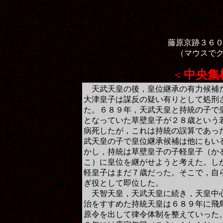
藤原京跡３６０度展
（マウスで
＜
中央集
天武天皇の後，皇位継承の有力候補
大津皇子は謀反の疑い有りとして処刑
た。６８９年，天武天皇と持統の子で
となっていた草壁皇子が２８歳という
病死したが，これは持統の誤算であっ
武天皇の子で皇位継承候補は他にもい
かし，持統は草壁皇子の子軽皇子（か
こ）に皇位を継がせようと考えた。し
軽皇子はまだ７歳だった。そこで，自
ぎ役として即位した。
天智天皇，天武天皇に続き，天皇中
治をすすめた持統天皇は６８９年に飛
原令を出して律令体制を整えていった