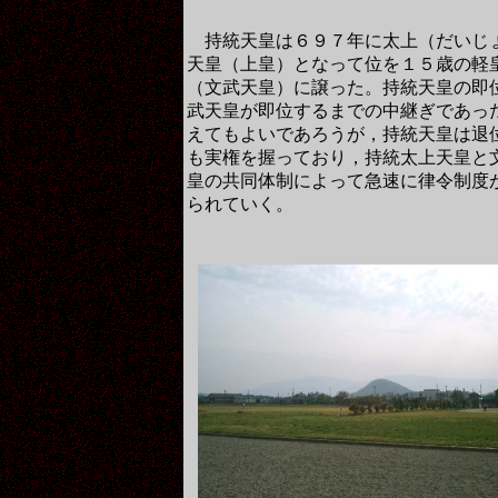
持統天皇は６９７年に太上（だいじ
天皇（上皇）となって位を１５歳の軽
（文武天皇）に譲った。持統天皇の即
武天皇が即位するまでの中継ぎであっ
えてもよいであろうが，持統天皇は退
も実権を握っており，持統太上天皇と
皇の共同体制によって急速に律令制度
られていく。