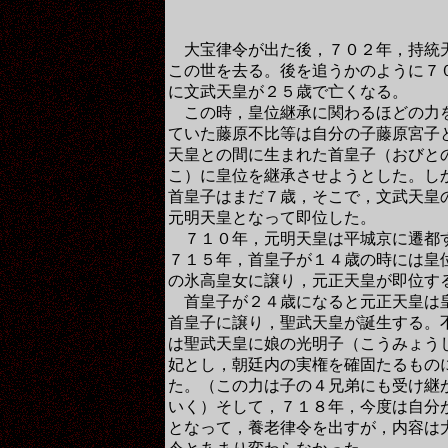
大宝律令が出た後，７０２年，持統
この世を去る。後を追うかのように７
に文武天皇が２５歳で亡くなる。
この時，皇位継承に関わるほどの力
ていた藤原不比等は自分の子藤原宮子
天皇との間に生まれた首皇子（おびと
こ）に皇位を継承させようとした。し
首皇子はまだ７歳，そこで，文武天皇
元明天皇となって即位した。
７１０年，元明天皇は平城京に遷都
７１５年，首皇子が１４歳の時には皇
の氷高皇女に譲り，元正天皇が即位す
首皇子が２４歳になると元正天皇は
首皇子に譲り，聖武天皇が誕生する。
は聖武天皇に娘の光明子（こうみょう
妃とし，朝廷内の実権を確固たるもの
た。（この力は子の４兄弟にも受け継
いく）そして，７１８年，今度は自分
となって，養老律令を出すが，内容は