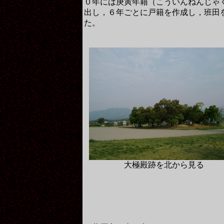
０年には庚寅年籍（こういんねんじゃ
出し，６年ごとに戸籍を作成し，班田
た。
大極殿跡を北から見る