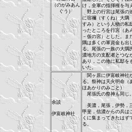
（のがみあん
け，全軍の指揮権を与
ぐう）
野上の行宮は尾張の
に宿禰（すくね）大隅
すみ）という人物の私
ったところを行宮（あ
－仮の宮）とした。ま
隅は多くの軍資金も出
る。尾張の一族の大隅
濃地方の支配者とつな
あり，この地に私邸を
いた。
関ヶ原に伊富岐神社
る。祭神は天火明命（
ほあかりのみこと）
尾張氏の祭神も同じ
余談
美濃，尾張，伊勢，
甲斐，信濃からの兵は
伊富岐神社
くに集まってきたはず
る。