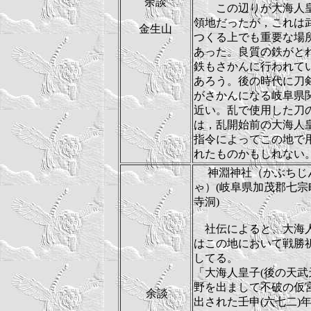
余談
この辺りが大海人
領地だったが，これは
金生山
つくる上でも重要な場
あった。良質の鉄がと
鉄もさかんに行われて
あろう。後の時代に刀
がさかんになる岐阜県
近い。乱で使用した刀
は，乱開始前の大海人
指令によってこの地で
れたものかもしれない
神淵神社（かぶちじ
ゃ）(岐阜県加茂郡七宗
寺洞)
社伝によると、
大海
はこの地において戦勝
してる。
「大海人皇子(後の天武
野を出まして不破の仮
余談
出された壬申(六七二)