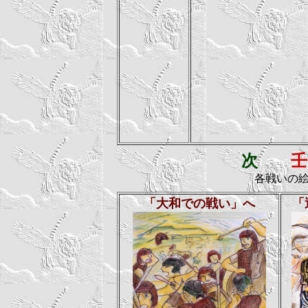
次
壬 申
各戦いの
「大和での戦い」へ
「