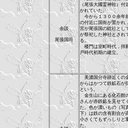
（尾張大國霊神社）付
かれていた。
今から１３００余年
の付近に国衙が置かれ
余談
宮が尾張国の総社とし
が祭祀した神社とされ
尾張国司
る。
楼門は室町時代，拝
戸時代初期の建立。
美濃国分寺跡近くの
からはかつて鉄鉱石が
という。
金生山にある化石館
さんが赤鉄鉱を見せて
た。色が濃いもの（写
下）は鉄の含有割合が
小さくてもずっしりと
た。