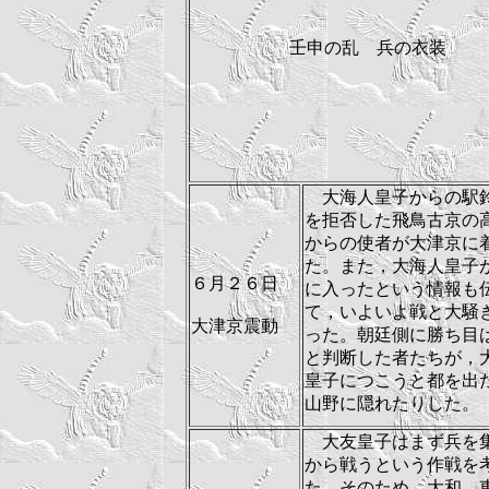
壬申の乱 兵の衣装
大海人皇子からの駅
を拒否した飛鳥古京の
からの使者が大津京に
た。また，大海人皇子
６月２６日
に入ったという情報も
て，いよいよ戦と大騒
大津京震動
った。朝廷側に勝ち目
と判断した者たちが，
皇子につこうと都を出
山野に隠れたりした。
大友皇子はまず兵を
から戦うという作戦を
た。そのため，大和，