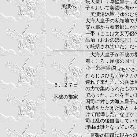
統天皇），草壁皇子，
美濃
へ
子をおいて美濃へ向か
美濃湯沐邑（ゆのむ
大海人皇子の私領地で
安八郡から養老郡にか
一帯（ここは太安万侶
品治（おおのほむじ）
て統括されていた）だ
大海人皇子が不破の
着くころ，尾張の国司
（ちいさ
むらじさひち）が２万
連れて来た。この兵は
６月２７日
の力で集められたもの
であった。これを率い
不破の郡家
国司に対し大海人皇子
功績をたたえたあと，
けて配備した。なぜか
司は乱の後自害してい
理由は謎となっている
尾張の国司は現在の