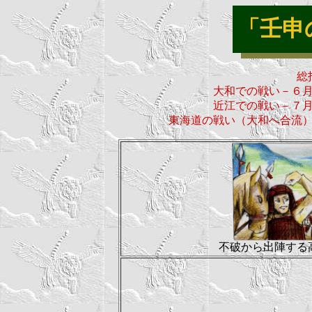
「壬申
総
大和での戦い－６
近江での戦い－７
東海道の戦い（大和へ合流
不破から出陣する