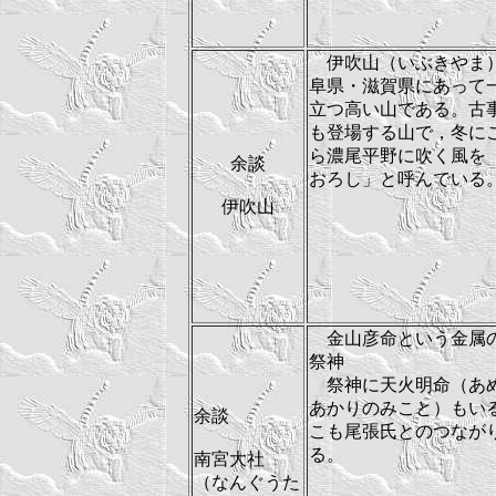
伊吹山（いぶきやま
阜県・滋賀県にあって
立つ高い山である。古
も登場する山で，冬に
ら濃尾平野に吹く風を
余談
おろし」と呼んでいる
伊吹山
金山彦命という金属
祭神
祭神に天火明命（あ
あかりのみこと）もい
余談
こも尾張氏とのつなが
る。
南宮大社
（なんぐうた