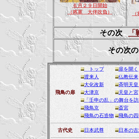
６月２９日開始
（将軍 大伴吹負）
（
その次
「
その次の
トップ
扉を開く
渡来人
仏教伝来
大化改新
斉明天皇
飛鳥の扉
大津京
天皇と宮
「壬申の乱」の舞台を訪
飛鳥京
斎宮
飛鳥の石造物
飛鳥の四
古代史
日本武尊
日本の古