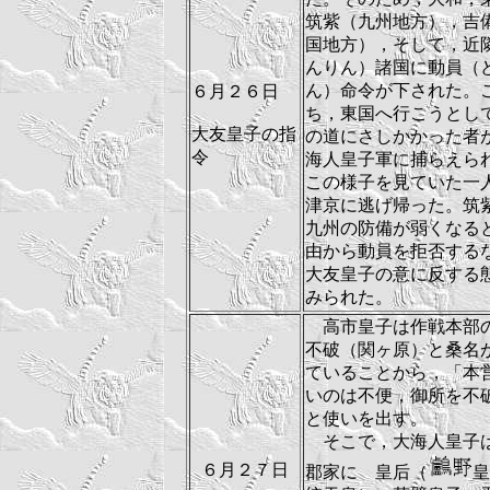
筑紫（九州地方），吉
国地方），そして，近
んりん）諸国に動員（
ん）命令が下された。
６月２６日
ち，東国へ行こうとし
大友皇子の指
の道にさしかかった者
令
海人皇子軍に捕らえら
この様子を見ていた一
津京に逃げ帰った。筑
九州の防備が弱くなる
由から動員を拒否する
大友皇子の意に反する
みられた。
高市皇子は作戦本部
不破（関ヶ原）と桑名
ていることから，「本
いのは不便，御所を不
と使いを出す。
そこで，大海人皇子
６月２７日
郡家に 皇后（
皇