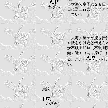
大海人皇子は２８日
（わざみ）
日に野上行宮とここと
している。
大海人皇子が兜を掛
や腰をかけたと伝えら
が不破関所跡（不破関
館）近く（関ヶ原町）
る。ここが
かもし
い。
余談
（わざみ）