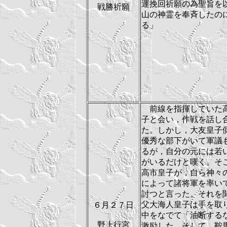
運挽回祈願の為聖旨を
戦勝祈願
山の神霊を奉斉したの
る」
前線を指揮していた
子と会い，作戦を話し
た。しかし，大友皇子
優秀な部下がいて軍議
るが，自分の元には若
がいるだけと嘆く。そ
高市皇子が，自ら神々
によって諸将軍を率い
討つと言った。それを
父大海人皇子は手を取
６月２７日
中をなでて「油断する
野上行宮
激励した。そして，鞍