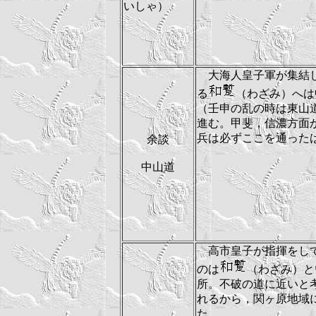
いしゃ）
大海人皇子軍が集結
る
（わざみ）へは
（壬申の乱の時は東山
進む。甲斐，信濃方面
兵は必ずここを通った
余談
中山道
高市皇子が指揮をし
のは
（わざみ）と
所。不破の道に近いと
れるから，関ヶ原地域
た。